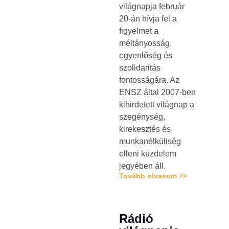
világnapja február
20-án hívja fel a
figyelmet a
méltányosság,
egyenlőség és
szolidaritás
fontosságára. Az
ENSZ által 2007-ben
kihirdetett világnap a
szegénység,
kirekesztés és
munkanélküliség
elleni küzdelem
jegyében áll.
Tovább olvasom >>
Rádió