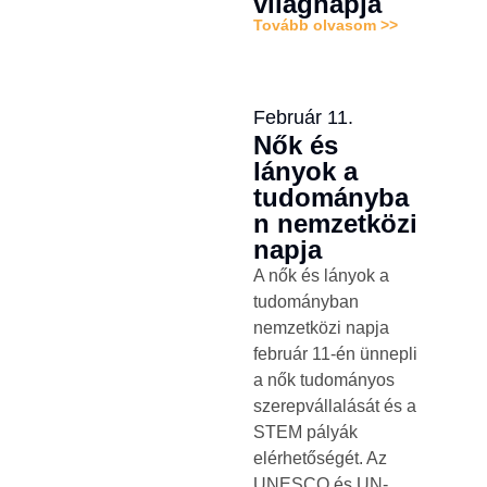
világnapja
Tovább olvasom >>
Február 11.
Nők és
lányok a
tudományba
n nemzetközi
napja
A nők és lányok a
tudományban
nemzetközi napja
február 11-én ünnepli
a nők tudományos
szerepvállalását és a
STEM pályák
elérhetőségét. Az
UNESCO és UN-