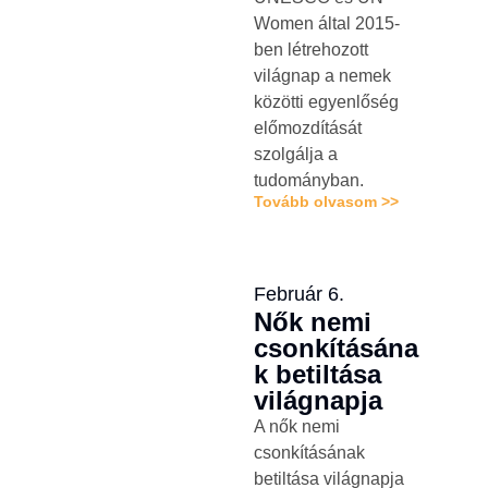
Women által 2015-
ben létrehozott
világnap a nemek
közötti egyenlőség
előmozdítását
szolgálja a
tudományban.
Tovább olvasom >>
Február 6.
Nők nemi
csonkításána
k betiltása
világnapja
A nők nemi
csonkításának
betiltása világnapja