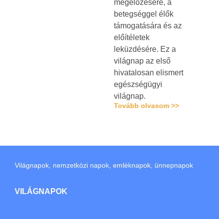
megelőzésére, a
betegséggel élők
támogatására és az
előítéletek
leküzdésére. Ez a
világnap az első
hivatalosan elismert
egészségügyi
világnap.
Tovább olvasom >>
Világnapok, nemzetközi napok, emléknapok, ünnepnapok
VILÁGNAPOK