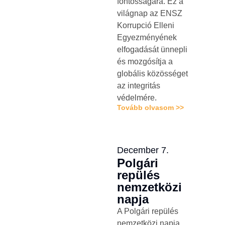
fontosságára. Ez a
világnap az ENSZ
Korrupció Elleni
Egyezményének
elfogadását ünnepli
és mozgósítja a
globális közösséget
az integritás
védelmére.
Tovább olvasom >>
December 7.
Polgári
repülés
nemzetközi
napja
A Polgári repülés
nemzetközi napja