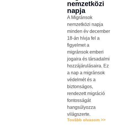
nemzetközi
napja
A Migránsok
nemzetközi napja
minden év december
18-án hívja fel a
figyelmet a
migránsok emberi
jogaira és társadalmi
hozzájárulásaira. Ez
a nap a migránsok
védelmét és a
biztonságos,
rendezett migráció
fontosságát
hangsúlyozza
világszerte.
Tovább olvasom >>