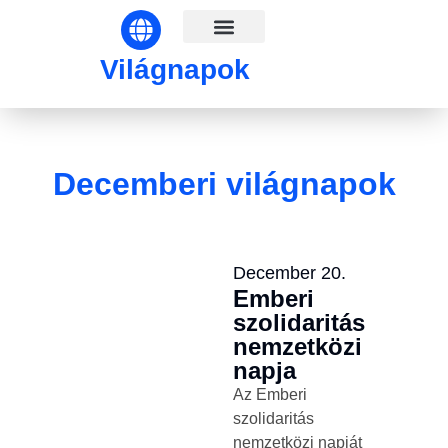
Világnapok hónapok szerint
Világnapok
Decemberi világnapok
December 20.
Emberi
szolidaritás
nemzetközi
napja
Az Emberi
szolidaritás
nemzetközi napját