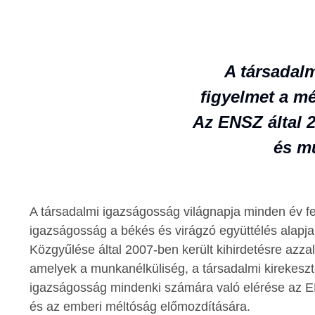
A társadalm
figyelmet a m
Az ENSZ által 2
és m
A társadalmi igazságosság világnapja minden év f
igazságosság a békés és virágzó együttélés alapj
Közgyűlése által 2007-ben került kihirdetésre azzal 
amelyek a munkanélküliség, a társadalmi kirekeszt
igazságosság mindenki számára való elérése az EN
és az emberi méltóság előmozdítására.