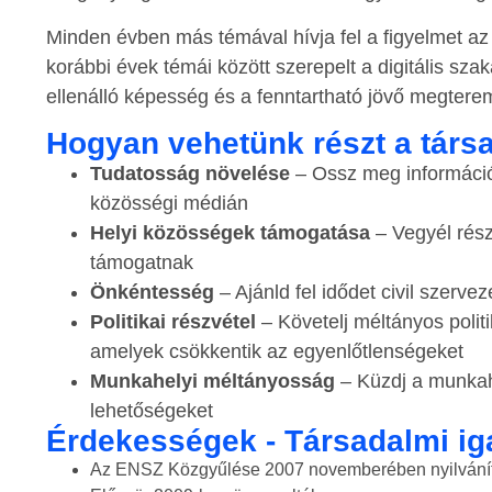
Minden évben más témával hívja fel a figyelmet a
korábbi évek témái között szerepelt a digitális s
ellenálló képesség és a fenntartható jövő megterem
Hogyan vehetünk részt a társ
Tudatosság növelése
– Ossz meg információk
közösségi médián
Helyi közösségek támogatása
– Vegyél rész
támogatnak
Önkéntesség
– Ajánld fel idődet civil szerv
Politikai részvétel
– Követelj méltányos polit
amelyek csökkentik az egyenlőtlenségeket
Munkahelyi méltányosság
– Küzdj a munkahe
lehetőségeket
Érdekességek - Társadalmi ig
Az ENSZ Közgyűlése 2007 novemberében nyilváníto