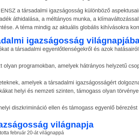
z ENSZ a társadalmi igazságosság különböző aspektusai
zakadék áthidalása, a méltányos munka, a klímaváltozássa
tése. A téma mindig az aktuális globális kihívásokra kon
adalmi igazságosság világnapjáb
at a társadalmi egyenlőtlenségekről és azok hatásairól
t olyan programokban, amelyek hátrányos helyzetű csop
ezeteknek, amelyek a társadalmi igazságosságért dolgozn
ikákat helyi és nemzeti szinten, támogass olyan törvénye
lyi diszkrimináció ellen és támogass egyenlő bérezést
azságosság világnapja
tta február 20-át világnappá