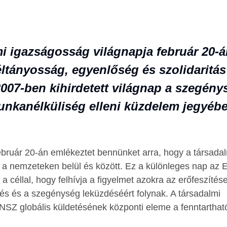
i igazságosság világnapja február 20-án
éltányosság, egyenlőség és szolidaritás
007-ben kihirdetett világnap a szegény
unkanélküliség elleni küzdelem jegyében
ebruár 20-án emlékeztet bennünket arra, hogy a társada
a a nemzeteken belül és között. Ez a különleges nap az
a céllal, hogy felhívja a figyelmet azokra az erőfeszítés
és és a szegénység leküzdéséért folynak. A társadalmi
SZ globális küldetésének központi eleme a fenntartható