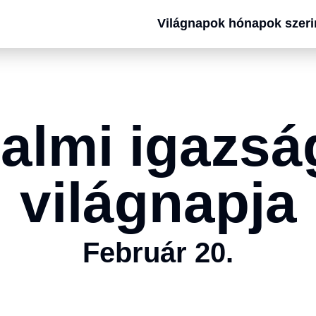
Világnapok hónapok szeri
almi igazs
világnapja
Február 20.