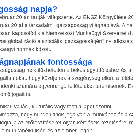
ágosság napja?
ebruár 20-án tartják világszerte. Az ENSZ Közgyűlése 2
ruár 20-át a társadalmi igazságosság világnapjává. A na
rosan kapcsolódik a Nemzetközi Munkaügyi Szervezet (I
 globalizáció a szociális igazságosságért” nyilatkozatot
kaügyi normák között.
lágnapjának fontossága
gazságosság nélkülözhetetlen a békés együttéléshez és a
agállamokat, hogy küzdjenek a szegénység ellen, a jólété
mindenki számára egyenrangú feltételeket teremtsenek. E
nlő jogait is.
ikai, vallási, kulturális vagy testi állapot szerinti
lmazza, hogy mindenkinek joga van a munkához és a sz
glalja az erőfeszítéseket olyan kérdések kezelésére, m
, a munkanélküliség és az emberi jogok.