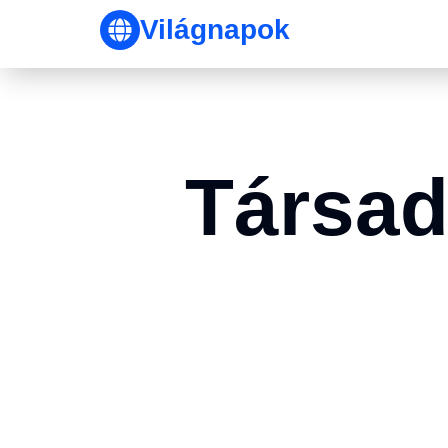
Világnapok
Társad