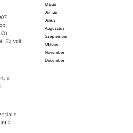
Május
Június
007
Július
pot
Augusztus
LO)
Szeptember
. Ez volt
Október
November
December
rt, a
z
ociális
int a