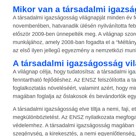
Mikor van a társadalmi igazs
A társadalmi igazságosság világnapját minden év f
novemberében, hatvanadik ülésén nyilvánította feb
először 2009-ben ünnepelték meg. A világnap szo
munkájához, amely 2008-ban fogadta el a “Méltányos
az első ilyen jellegű egyezmény a nemzetközi mun
A társadalmi igazságosság vi
A világnap célja, hogy tudatosítsa: a társadalmi i
fenntartható fejlődéshez. Az ENSZ felszólította a t
foglalkoztatás növeléséért, valamint azért, hogy 
magában foglalja az őslakosok és bevándorlók egye
A társadalmi igazságosság elve tiltja a nemi, faji, etn
megkülönböztetést. Az ENSZ nyilatkozata megfoga
védelemhez. A társadalmi igazságosság magában fo
szegénység, a kirekesztés, a nemi egyenlőtlenség