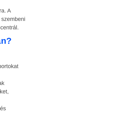
ra. A
l szembeni
centrál.
an?
ortokat
ak
ket,
 és