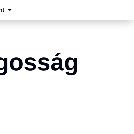
nt
ágosság