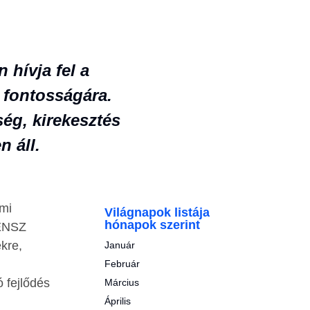
 hívja fel a
 fontosságára.
ség, kirekesztés
 áll.
lmi
Világnapok listája
hónapok szerint
 ENSZ
ekre,
Január
Február
 fejlődés
Március
Április