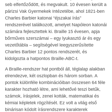
seb elfertőződött, és megvakult. 10 évesen került a
párizsi Vak Gyermekek Intézetébe, ahol 1821-ben
Charles Barbier katonai “éjszakai írás”
rendszerével találkozott, amelyet Napóleon katonái
számára fejlesztettek ki. Braille 15 évesen, apja
bőrműves szerszámai – egy lyukasztó ár és egy
vezetőtábla – segítségével leegyszerűsítette
Charles Barbier 12 pontos rendszerét, és
kidolgozta a hatpontos Braille-ABC-t.
A Braille-rendszer hat pontból áll, téglalap alakban
elrendezve, két oszlopban és három sorban. A
pontok különféle kombinációiban összesen 64 féle
karakter hozható létre, ami lehetővé teszi betűk,
számok, írásjelek, zenei kották, matematikai és
kémiai képletek rögzítését. Ez volt a világ első
binárisan kódolt írásrendszere karakterek