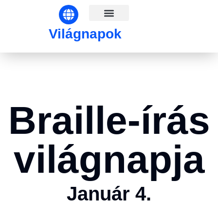
Világnapok hónapok szerint
Világnapok
Braille-írás
világnapja
Január 4.