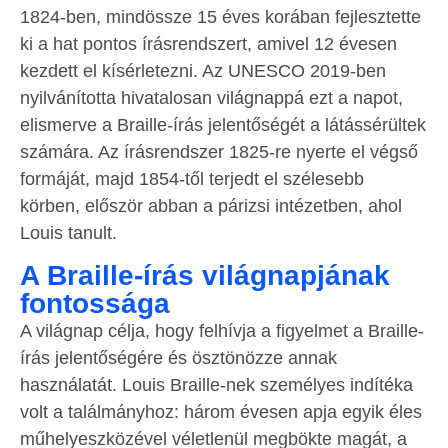
1824-ben, mindössze 15 éves korában fejlesztette
ki a hat pontos írásrendszert, amivel 12 évesen
kezdett el kísérletezni. Az UNESCO 2019-ben
nyilvánította hivatalosan világnappá ezt a napot,
elismerve a Braille-írás jelentőségét a látássérültek
számára. Az írásrendszer 1825-re nyerte el végső
formáját, majd 1854-től terjedt el szélesebb
körben, először abban a párizsi intézetben, ahol
Louis tanult.
A Braille-írás világnapjának
fontossága
A világnap célja, hogy felhívja a figyelmet a Braille-
írás jelentőségére és ösztönözze annak
használatát. Louis Braille-nek személyes indítéka
volt a találmányhoz: három évesen apja egyik éles
műhelyeszközével véletlenül megbökte magát, a