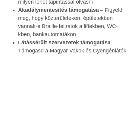
milyen lehet tapintással olvasni
Akadálymentesítés támogatása
– Figyeld
meg, hogy közterületeken, épületekben
vannak-e Braille-feliratok a liftekben, WC-
kben, bankautomatákon
Látássérült szervezetek támogatása
–
Támogasd a Magyar Vakok és Gyengénlátók
Országos Szövetségét vagy helyi
szervezeteket
Tudatosság növelése
– Ossz meg
információkat a Braille-írásról és a
látássérültek kihívásairól közösségi médián
Befogadó környezet teremtése
– Győződj
meg róla, hogy weboldalad, dokumentumaid
akadálymentesek-e képernyőolvasó
programokkal
Érdekességek - Braille-írás