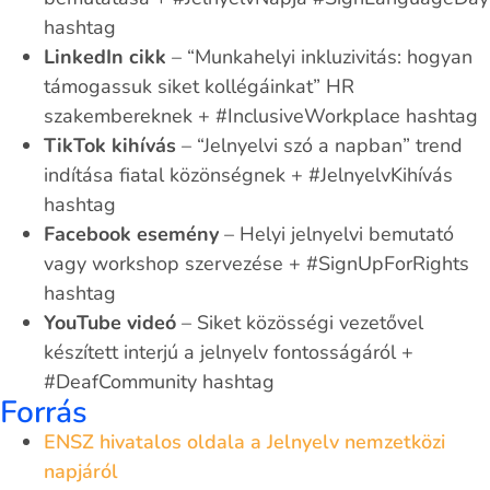
hashtag
LinkedIn cikk
– “Munkahelyi inkluzivitás: hogyan
támogassuk siket kollégáinkat” HR
szakembereknek + #InclusiveWorkplace hashtag
TikTok kihívás
– “Jelnyelvi szó a napban” trend
indítása fiatal közönségnek + #JelnyelvKihívás
hashtag
Facebook esemény
– Helyi jelnyelvi bemutató
vagy workshop szervezése + #SignUpForRights
hashtag
YouTube videó
– Siket közösségi vezetővel
készített interjú a jelnyelv fontosságáról +
#DeafCommunity hashtag
Forrás
ENSZ hivatalos oldala a Jelnyelv nemzetközi
napjáról