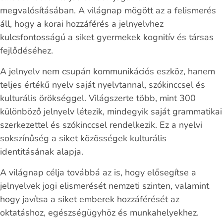
megvalósításában. A világnap mögött az a felismerés
áll, hogy a korai hozzáférés a jelnyelvhez
kulcsfontosságú a siket gyermekek kognitív és társas
fejlődéséhez.
A jelnyelv nem csupán kommunikációs eszköz, hanem
teljes értékű nyelv saját nyelvtannal, szókinccsel és
kulturális örökséggel. Világszerte több, mint 300
különböző jelnyelv létezik, mindegyik saját grammatikai
szerkezettel és szókinccsel rendelkezik. Ez a nyelvi
sokszínűség a siket közösségek kulturális
identitásának alapja.
A világnap célja továbbá az is, hogy elősegítse a
jelnyelvek jogi elismerését nemzeti szinten, valamint
hogy javítsa a siket emberek hozzáférését az
oktatáshoz, egészségügyhöz és munkahelyekhez.