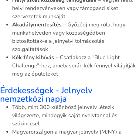
Helyi siket közösség támogatása
– Vegyél részt
helyi rendezvényeken vagy támogasd siket
szervezetek munkáját
Akadálymentesítés
– Győződj meg róla, hogy
munkahelyeden vagy közösségédben
biztosítottak-e a jelnyelvi tolmácsolási
szolgáltatások
Kék fény kihívás
– Csatlakozz a “Blue Light
Challenge”-hez, amely során kék fénnyel világítják
meg az épületeket
Érdekességek - Jelnyelv
nemzetközi napja
Több, mint 300 különböző jelnyelv létezik
világszerte, mindegyik saját nyelvtannal és
szókinccsel
Magyarországon a magyar jelnyelv (MJNY) a