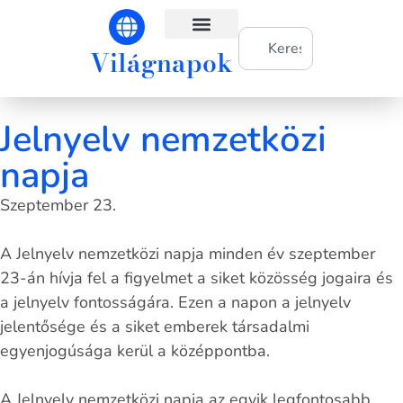
Világnapok
Világnapok hónapok szerint
Jelnyelv nemzetközi
napja
Szeptember 23.
A Jelnyelv nemzetközi napja minden év szeptember
23-án hívja fel a figyelmet a siket közösség jogaira és
a jelnyelv fontosságára. Ezen a napon a jelnyelv
jelentősége és a siket emberek társadalmi
egyenjogúsága kerül a középpontba.
A Jelnyelv nemzetközi napja az egyik legfontosabb