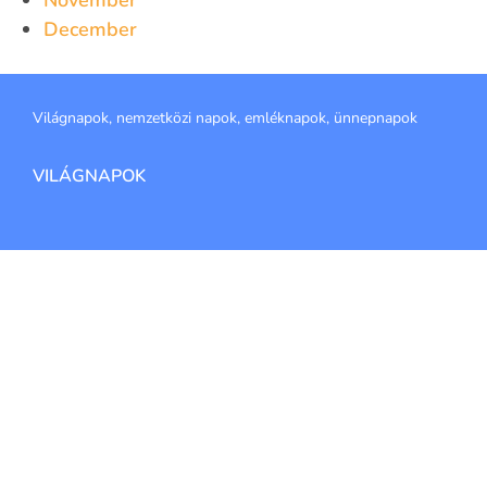
November
December
Világnapok, nemzetközi napok, emléknapok, ünnepnapok
VILÁGNAPOK