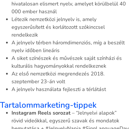
hivatalosan elismert nyelv, amelyet körülbelül 40
000 ember használ
Létezik nemzetközi jelnyelv is, amely
egyszerűsített és korlátozott szókinccsel
rendelkezik
A jelnyelv térben háromdimenziós, míg a beszélt
nyelv időben lineáris
A siket színészek és művészek saját színházi és
kulturális hagyományokkal rendelkeznek
Az első nemzetközi megrendezés 2018.
szeptember 23-án volt
A jelnyelv használata fejleszti a térlátást
Tartalommarketing-tippek
Instagram Reels sorozat
– “Jelnyelvi alapok”
rövid videókkal, egyszerű szavak és mondatok
bemutatása + #JelnyelvNapja #SignLanguageDay