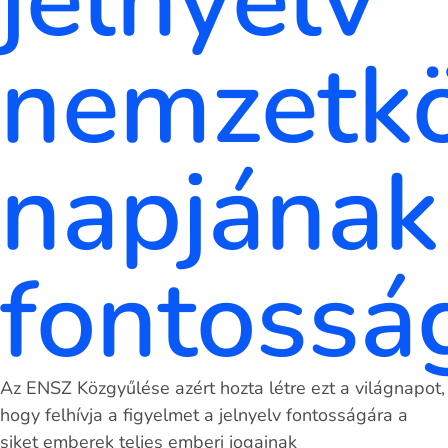
jelnyelv
nemzetkö
napjának
fontossá
Az ENSZ Közgyűlése azért hozta létre ezt a világnapot,
hogy felhívja a figyelmet a jelnyelv fontosságára a
siket emberek teljes emberi jogainak