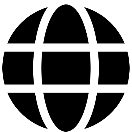
Ugrás
a
tartalomhoz