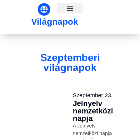
Világnapok hónapok szerint
Világnapok
Szeptemberi
világnapok
Szeptember 23.
Jelnyelv
nemzetközi
napja
A Jelnyelv
nemzetközi napja