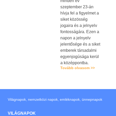
minden év
szeptember 23-án
hívja fel a figyelmet a
siket közösség
jogaira és a jelnyelv
fontosságára. Ezen a
napon a jelnyelv
jelentősége és a siket
emberek társadalmi
egyenjogúsága kerül
a középpontba.
Tovább olvasom >>
Világnapok, nemzetközi napok, emléknapok, ünnepnapok
VILÁGNAPOK