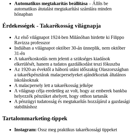
Automatikus megtakarítás beállítása
– Állíts be
automatikus átutalást megtakarítási számlára minden
hónapban
Érdekességek - Takarékosság világnapja
Az első világnapot 1924-ben Milánóban hirdette ki Filippo
Ravizza professzor
Indiában a világnapot október 30-án ünneplik, nem október
31-én
A takarékoskodás nem jelenti a szükséges kiadások
elkerülését, hanem a tudatos gazdálkodást teszi fókuszba
Az 1920-as évektől a háború utáni időszakig Olaszországban
a takarékpénztárak malacperselyeket ajándékoztak általános
iskolásoknak
A malacpersely lett a takarékosság jelképe
A világnap célja eredetileg az volt, hogy az emberek bankba
helyezzék pénzüket ahelyett, hogy otthon tartanák
A pénzügyi tudatosság és megtakarítás hozzájárul a gazdasági
stabilitáshoz
Tartalommarketing-tippek
Instagram:
Ossz meg praktikus takarékossági tippeket