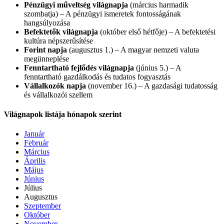
Pénzügyi műveltség világnapja
(március harmadik
szombatja) – A pénzügyi ismeretek fontosságának
hangsúlyozása
Befektetők világnapja
(október első hétfője) – A befektetési
kultúra népszerűsítése
Forint napja
(augusztus 1.) – A magyar nemzeti valuta
megünneplése
Fenntartható fejlődés világnapja
(június 5.) – A
fenntartható gazdálkodás és tudatos fogyasztás
Vállalkozók napja
(november 16.) – A gazdasági tudatosság
és vállalkozói szellem
Világnapok listája hónapok szerint
Január
Február
Március
Április
Május
Június
Július
Augusztus
Szeptember
Október
November