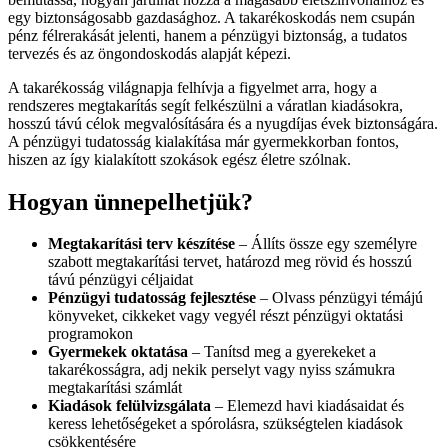
egy biztonságosabb gazdasághoz. A takarékoskodás nem csupán
pénz félrerakását jelenti, hanem a pénzügyi biztonság, a tudatos
tervezés és az öngondoskodás alapját képezi.
A takarékosság világnapja felhívja a figyelmet arra, hogy a
rendszeres megtakarítás segít felkészülni a váratlan kiadásokra,
hosszú távú célok megvalósítására és a nyugdíjas évek biztonságára.
A pénzügyi tudatosság kialakítása már gyermekkorban fontos,
hiszen az így kialakított szokások egész életre szólnak.
Hogyan ünnepelhetjük?
Megtakarítási terv készítése
– Állíts össze egy személyre
szabott megtakarítási tervet, határozd meg rövid és hosszú
távú pénzügyi céljaidat
Pénzügyi tudatosság fejlesztése
– Olvass pénzügyi témájú
könyveket, cikkeket vagy vegyél részt pénzügyi oktatási
programokon
Gyermekek oktatása
– Tanítsd meg a gyerekeket a
takarékosságra, adj nekik perselyt vagy nyiss számukra
megtakarítási számlát
Kiadások felülvizsgálata
– Elemezd havi kiadásaidat és
keress lehetőségeket a spórolásra, szükségtelen kiadások
csökkentésére