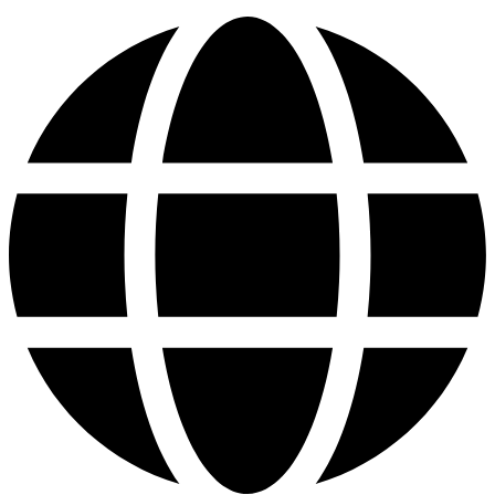
Ugrás
a
tartalomhoz