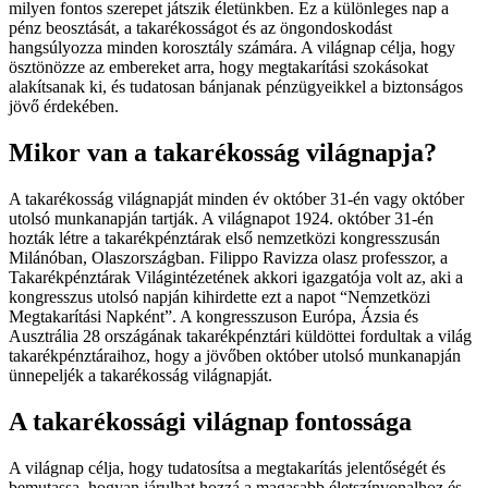
milyen fontos szerepet játszik életünkben. Ez a különleges nap a
pénz beosztását, a takarékosságot és az öngondoskodást
hangsúlyozza minden korosztály számára. A világnap célja, hogy
ösztönözze az embereket arra, hogy megtakarítási szokásokat
alakítsanak ki, és tudatosan bánjanak pénzügyeikkel a biztonságos
jövő érdekében.
Mikor van a takarékosság világnapja?
A takarékosság világnapját minden év október 31-én vagy október
utolsó munkanapján tartják. A világnapot 1924. október 31-én
hozták létre a takarékpénztárak első nemzetközi kongresszusán
Milánóban, Olaszországban. Filippo Ravizza olasz professzor, a
Takarékpénztárak Világintézetének akkori igazgatója volt az, aki a
kongresszus utolsó napján kihirdette ezt a napot “Nemzetközi
Megtakarítási Napként”. A kongresszuson Európa, Ázsia és
Ausztrália 28 országának takarékpénztári küldöttei fordultak a világ
takarékpénztáraihoz, hogy a jövőben október utolsó munkanapján
ünnepeljék a takarékosság világnapját.
A takarékossági világnap fontossága
A világnap célja, hogy tudatosítsa a megtakarítás jelentőségét és
bemutassa, hogyan járulhat hozzá a magasabb életszínvonalhoz és