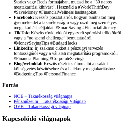
Stories vagy Reels formájában, mutasd be a “30 napos
megtakarítási kihívást”. Használd a #WorldThriftDay
#SaveMoney #FinancialWellness hashtagokat.
Facebook:
Készíts posztot arról, hogyan taníthatod meg
gyermekeidet a takarékosságra vagy oszd meg személyes
megtakarítási céljaidat. #SmartSaving #FinancialLiteracy
TikTok:
Készíts rövid videót egyszerű spórolási trükkökről
vagy a “no spend challenge” bemutatásáról.
#MoneySavingTips #BudgetHacks
LinkedIn:
Írj szakmai cikket a pénzügyi tervezés
fontosságáról vagy a vállalati megtakarítási programokról.
#FinancialPlanning #CorporateSavings
Blog/weboldal:
Készíts részletes útmutatót a családi
költségvetés készítéséhez és a hatékony megtakarításhoz.
#BudgetingTips #PersonalFinance
Forrás
NOE – Takarékosság világnapja
Pénzmúzeum – Takarékossági Világnap
OVB – Takarékossági világnap
Kapcsolódó világnapok