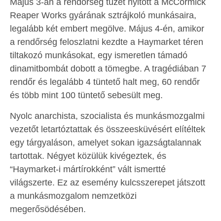
Május 3-án a rendőrség tüzet nyitott a McCormick
Reaper Works gyárának sztrájkoló munkásaira,
legalább két embert megölve. Május 4-én, amikor
a rendőrség feloszlatni kezdte a Haymarket téren
tiltakozó munkásokat, egy ismeretlen támadó
dinamitbombát dobott a tömegbe. A tragédiában 7
rendőr és legalább 4 tüntető halt meg, 60 rendőr
és több mint 100 tüntető sebesült meg.
Nyolc anarchista, szocialista és munkásmozgalmi
vezetőt letartóztattak és összeesküvésért elítéltek
egy tárgyaláson, amelyet sokan igazságtalannak
tartottak. Négyet közülük kivégeztek, és
“Haymarket-i mártírokként” vált ismertté
világszerte. Ez az esemény kulcsszerepet játszott
a munkásmozgalom nemzetközi
megerősödésében.