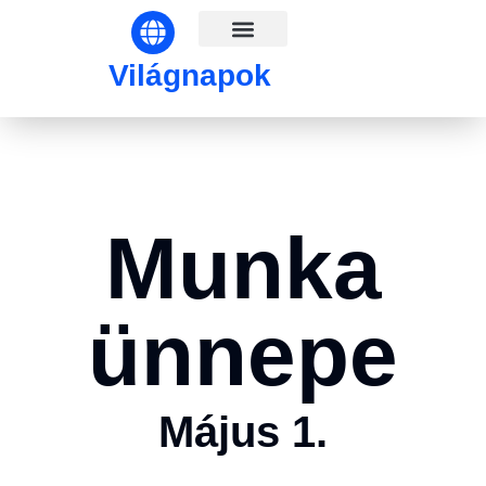
Világnapok hónapok szerint
Világnapok
Munka
ünnepe
Május 1.