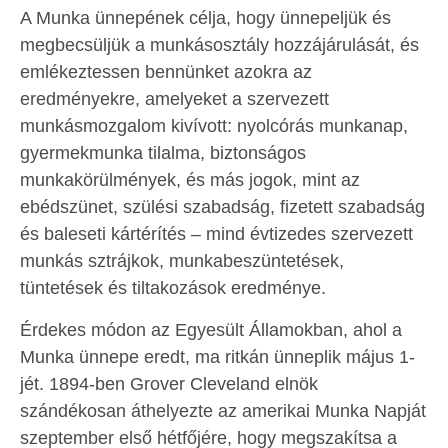
A Munka ünnepének célja, hogy ünnepeljük és
megbecsüljük a munkásosztály hozzájárulását, és
emlékeztessen bennünket azokra az
eredményekre, amelyeket a szervezett
munkásmozgalom kivívott: nyolcórás munkanap,
gyermekmunka tilalma, biztonságos
munkakörülmények, és más jogok, mint az
ebédszünet, szülési szabadság, fizetett szabadság
és baleseti kártérítés – mind évtizedes szervezett
munkás sztrájkok, munkabeszüntetések,
tüntetések és tiltakozások eredménye.
Érdekes módon az Egyesült Államokban, ahol a
Munka ünnepe eredt, ma ritkán ünneplik május 1-
jét. 1894-ben Grover Cleveland elnök
szándékosan áthelyezte az amerikai Munka Napját
szeptember első hétfőjére, hogy megszakítsa a