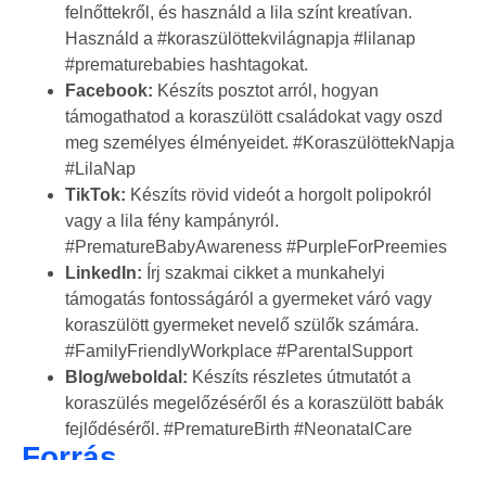
felnőttekről, és használd a lila színt kreatívan.
Használd a #koraszülöttekvilágnapja #lilanap
#prematurebabies hashtagokat.
Facebook:
Készíts posztot arról, hogyan
támogathatod a koraszülött családokat vagy oszd
meg személyes élményeidet. #KoraszülöttekNapja
#LilaNap
TikTok:
Készíts rövid videót a horgolt polipokról
vagy a lila fény kampányról.
#PrematureBabyAwareness #PurpleForPreemies
LinkedIn:
Írj szakmai cikket a munkahelyi
támogatás fontosságáról a gyermeket váró vagy
koraszülött gyermeket nevelő szülők számára.
#FamilyFriendlyWorkplace #ParentalSupport
Blog/weboldal:
Készíts részletes útmutatót a
koraszülés megelőzéséről és a koraszülött babák
fejlődéséről. #PrematureBirth #NeonatalCare
Forrás
Koraszülöttekért Országos Egyesület – KORE