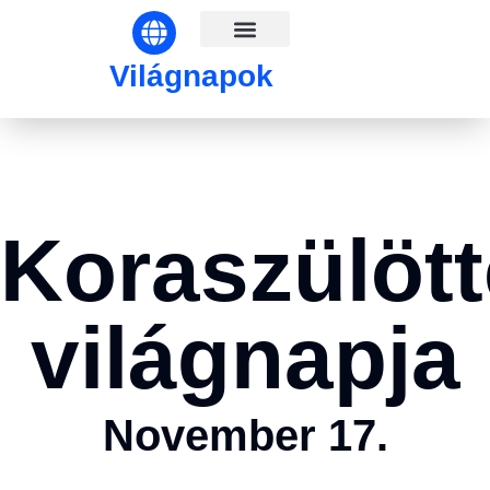
Világnapok hónapok szerint
Világnapok
Koraszülöt
világnapja
November 17.