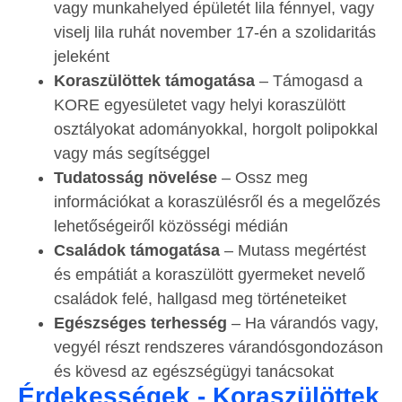
vagy munkahelyed épületét lila fénnyel, vagy
viselj lila ruhát november 17-én a szolidaritás
jeleként
Koraszülöttek támogatása
– Támogasd a
KORE egyesületet vagy helyi koraszülött
osztályokat adományokkal, horgolt polipokkal
vagy más segítséggel
Tudatosság növelése
– Ossz meg
információkat a koraszülésről és a megelőzés
lehetőségeiről közösségi médián
Családok támogatása
– Mutass megértést
és empátiát a koraszülött gyermeket nevelő
családok felé, hallgasd meg történeteiket
Egészséges terhesség
– Ha várandós vagy,
vegyél részt rendszeres várandósgondozáson
és kövesd az egészségügyi tanácsokat
Érdekességek - Koraszülöttek