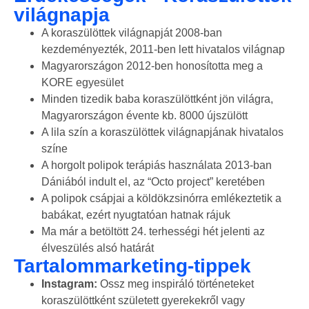
világnapja
A koraszülöttek világnapját 2008-ban
kezdeményezték, 2011-ben lett hivatalos világnap
Magyarországon 2012-ben honosította meg a
KORE egyesület
Minden tizedik baba koraszülöttként jön világra,
Magyarországon évente kb. 8000 újszülött
A lila szín a koraszülöttek világnapjának hivatalos
színe
A horgolt polipok terápiás használata 2013-ban
Dániából indult el, az “Octo project” keretében
A polipok csápjai a köldökzsinórra emlékeztetik a
babákat, ezért nyugtatóan hatnak rájuk
Ma már a betöltött 24. terhességi hét jelenti az
élveszülés alsó határát
Tartalommarketing-tippek
Instagram:
Ossz meg inspiráló történeteket
koraszülöttként született gyerekekről vagy