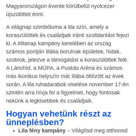
Magyarországon évente körülbelül nyolcezer
újszülöttet érint.
A világnap szimbóluma a lila szín, amely a
koraszülöttek és családjaik iránti szolidaritást fejezi
ki. A #lilanap kampány keretében az ország
számos pontján lilába borulnak épületek, hidak,
szobrok, jelezve a támogatást a koraszülöttek felé.
A Lánchíd, a MÜPA, a Puskás Aréna és számos
más ikonikus helyszín már lilába öltözött az évek
során. A lila ruhadarabok viselése november 17-én
szintén arra hívja fel a figyelmet, hogy fontosak
nekünk a legkisebbek és családjaik.
Hogyan vehetünk részt az
ünneplésben?
Lila fény kampány
– Világítsd meg otthonod