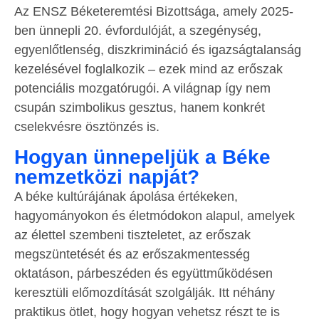
Az ENSZ Béketeremtési Bizottsága, amely 2025-
ben ünnepli 20. évfordulóját, a szegénység,
egyenlőtlenség, diszkrimináció és igazságtalanság
kezelésével foglalkozik – ezek mind az erőszak
potenciális mozgatórugói. A világnap így nem
csupán szimbolikus gesztus, hanem konkrét
cselekvésre ösztönzés is.
Hogyan ünnepeljük a Béke
nemzetközi napját?
A béke kultúrájának ápolása értékeken,
hagyományokon és életmódokon alapul, amelyek
az élettel szembeni tiszteletet, az erőszak
megszüntetését és az erőszakmentesség
oktatáson, párbeszéden és együttműködésen
keresztüli előmozdítását szolgálják. Itt néhány
praktikus ötlet, hogy hogyan vehetsz részt te is