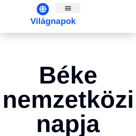
Világnapok hónapok szerint
Világnapok
Béke
nemzetközi
napja