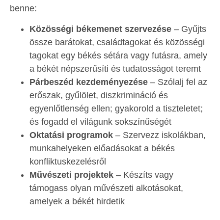
benne:
Közösségi békemenet szervezése
– Gyűjts
össze barátokat, családtagokat és közösségi
tagokat egy békés sétára vagy futásra, amely
a békét népszerűsíti és tudatosságot teremt
Párbeszéd kezdeményezése
– Szólalj fel az
erőszak, gyűlölet, diszkrimináció és
egyenlőtlenség ellen; gyakorold a tiszteletet;
és fogadd el világunk sokszínűségét
Oktatási programok
– Szervezz iskolákban,
munkahelyeken előadásokat a békés
konfliktuskezelésről
Művészeti projektek
– Készíts vagy
támogass olyan művészeti alkotásokat,
amelyek a békét hirdetik
Online kampány
– Oszd meg a béke