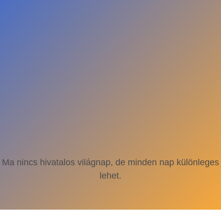
Ma nincs hivatalos világnap, de minden nap különleges
lehet.