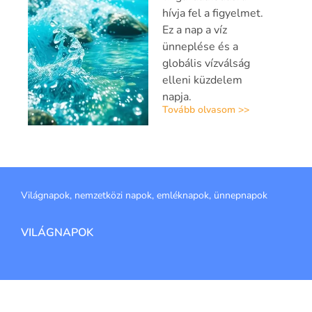
hívja fel a figyelmet.
Ez a nap a víz
ünneplése és a
globális vízválság
elleni küzdelem
napja.
Tovább olvasom >>
Világnapok, nemzetközi napok, emléknapok, ünnepnapok
VILÁGNAPOK