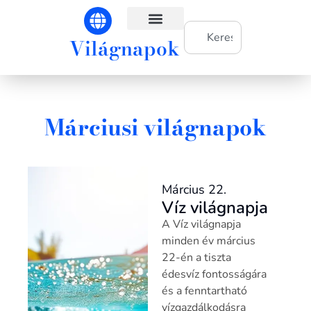
Világnapok
Világnapok hónapok szerint
Márciusi világnapok
Március 22.
Víz világnapja
A Víz világnapja
minden év március
22-én a tiszta
édesvíz fontosságára
és a fenntartható
vízgazdálkodásra