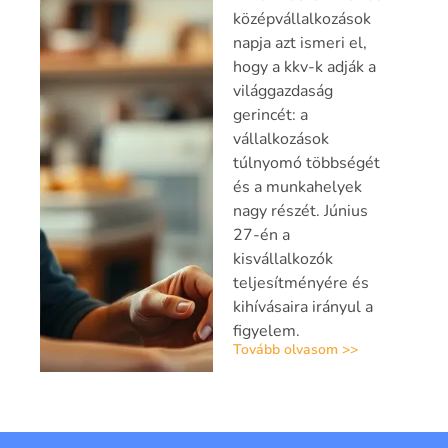
középvállalkozások
napja azt ismeri el,
hogy a kkv-k adják a
világgazdaság
gerincét: a
vállalkozások
túlnyomó többségét
és a munkahelyek
nagy részét. Június
27-én a
kisvállalkozók
teljesítményére és
kihívásaira irányul a
figyelem.
Tovább olvasom >>