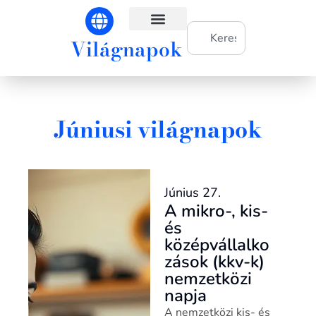
Világnapok
Világnapok hónapok szerint
Júniusi világnapok
Június 27.
A mikro-, kis-
és
középvállalko
zások (kkv-k)
nemzetközi
napja
A nemzetközi kis- és