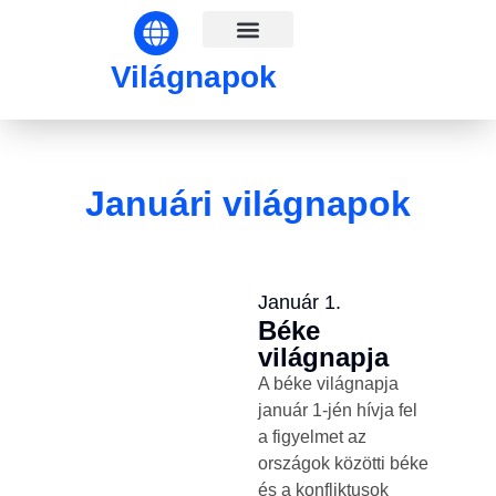
Világnapok hónapok szerint
Világnapok
Januári világnapok
Január 1.
Béke
világnapja
A béke világnapja
január 1-jén hívja fel
a figyelmet az
országok közötti béke
és a konfliktusok