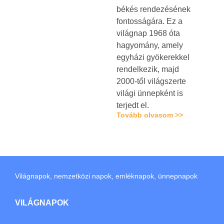
békés rendezésének
fontosságára. Ez a
világnap 1968 óta
hagyomány, amely
egyházi gyökerekkel
rendelkezik, majd
2000-től világszerte
világi ünnepként is
terjedt el.
Tovább olvasom >>
Világnapok, nemzetközi napok, emléknapok, ünnepnapok
VILÁGNAPOK